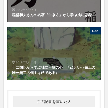
2019年7月14日
稲盛和夫さんの名著『生き方』から学ぶ成功思考
Next
2019年7月14日
十二国記から学ぶ独立不羈の心 『己という領土の
唯一無二の領主は己である』
この記事を書いた人