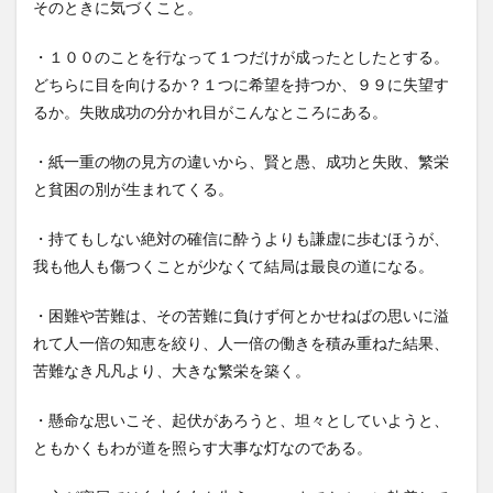
そのときに気づくこと。
・１００のことを行なって１つだけが成ったとしたとする。
どちらに目を向けるか？１つに希望を持つか、９９に失望す
るか。失敗成功の分かれ目がこんなところにある。
・紙一重の物の見方の違いから、賢と愚、成功と失敗、繁栄
と貧困の別が生まれてくる。
・持てもしない絶対の確信に酔うよりも謙虚に歩むほうが、
我も他人も傷つくことが少なくて結局は最良の道になる。
・困難や苦難は、その苦難に負けず何とかせねばの思いに溢
れて人一倍の知恵を絞り、人一倍の働きを積み重ねた結果、
苦難なき凡凡より、大きな繁栄を築く。
・懸命な思いこそ、起伏があろうと、坦々としていようと、
ともかくもわが道を照らす大事な灯なのである。