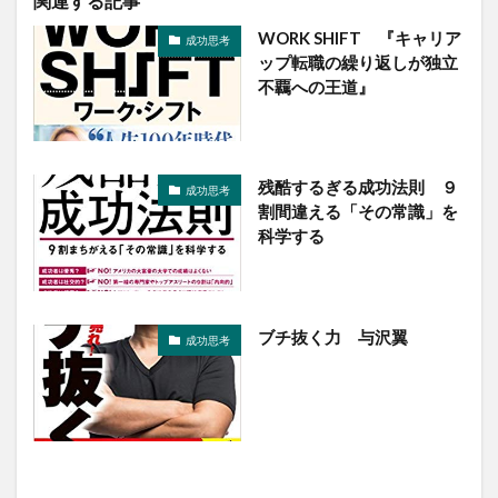
関連する記事
WORK SHIFT 『キャリア
成功思考
ップ転職の繰り返しが独立
不覊への王道』
残酷するぎる成功法則 ９
成功思考
割間違える「その常識」を
科学する
ブチ抜く力 与沢翼
成功思考