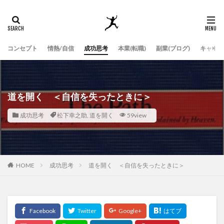
コンセプト
情熱/自信
成功思考
本業(転職)
副業(ブログ)
キャッチ
道を開く ＜自信を失ったときに＞
成功思考
松下幸之助
,
道を開く
59view
HOME
成功思考
道を開く ＜自信を失ったときに＞