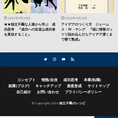
2022年9月28日
2022年9月23日
★★独立不覊な人達から学ぶ 成
アイデアのつくり方 ジェーム
功思考 『成功への近道は成功者
ス・W・ヤング 『頭に情報ガッ
を真似すること』
ツリ詰め込んだらアイデア湧くま
で寝て熟成』
コンセプト
情熱/自信
成功思考
本業(転職)
副業(ブログ)
キャッチアップ
資産形成
サイトマップ
自己紹介
お問い合わせ
プライバシーポリシー
© Copyright 2026
独立不羈のレシピ
.