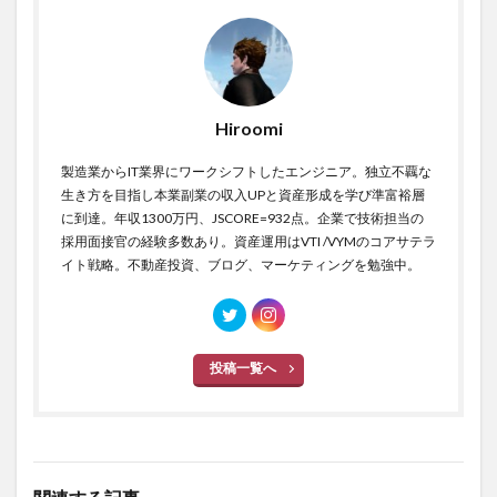
Hiroomi
製造業からIT業界にワークシフトしたエンジニア。独立不覊な
生き方を目指し本業副業の収入UPと資産形成を学び準富裕層
に到達。年収1300万円、JSCORE=932点。企業で技術担当の
採用面接官の経験多数あり。資産運用はVTI /VYMのコアサテラ
イト戦略。不動産投資、ブログ、マーケティングを勉強中。
投稿一覧へ