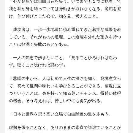
・心が窮屈では自由自在を失う。いつまでも１つに執着して
我と我が身を縛っていては身動きが取れなくなる。窮屈を避
け、伸び伸びとした心で、物を見、考えること。
・成功者は、一歩一歩地道に積み重ねてきた着実な成果を表
している。それがものの道理。この道理を外れた望みを持つ
ことは欲深く失敗のもとである。
・一人の知恵で歩まないこと。「見ることひろければ迷わ
ず。聴くこと聡ければ惑わず」
・悲嘆の中から、人は初めて人生の深さを知り、窮境煮立っ
て、初めて世間の味わいを学びとることができる。窮境に立
つということは、身を持って知る尊いチャンス。得難い体得
の機会。そう考えれば、苦しい中にも勇気が出る。
・日本と世界を思う高い立場で自由闊達の道を歩もう。
虚勢を張ることなく、ありのままの素直で謙虚でいることが