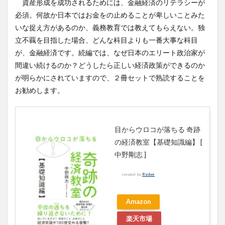
資産形成を成功されるためには、金融経済のリテラシーが
必須。何故か日本ではお金をの止めることが卑しいことみた
いな捉え方があるのか、義務教育では教えてもらえない。独
立不覊を目指した場合、どんな科目よりも一番大事な科目
が、金融経済です。続編では、なぜ日本のエリート政治家が
間違い続けるのか？どうしたら正しい経済政策ができるのか
が明らかにされていますので、２冊セットで熟読することを
お勧めします。
目からウロコが落ちる 奇跡
の経済教室【基礎知識編】 [
中野剛志 ]
created by
Rinker
Amazon
楽天市場