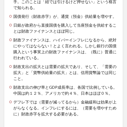
手。このことは「紐では引けるけど押せない」という格言
で知られる。
国債発行（財政赤字）が、通貨（預金）供給量を増やす。
日銀が政府から直接国債を購入して当座預金を供給するこ
とは財政ファイナンスとほぼ同じ。
財政ファイナンスは、ハイパーインフレになるから、絶対
にやってはならない！とよく言われる。しかし銀行の国債
購入という事実上の財政ファイナンスは、（既に）普通に
行われている。
財政支出の拡大とは需要の拡大であり、そして、「需要の
拡大」と「貨幣供給量の拡大」とは、信用貨幣論では同じ
こと。
財政支出の伸び率とGDP成長率は、各国で比例している。
中国は約１２％、アメリカで約４％、日本はほぼ０％。
デフレ下では（需要が減ってるから）金融緩和は効果が上
がらなくなる。インフレにするには、（需要を増やすため
に）財政赤字を拡大する必要がある。