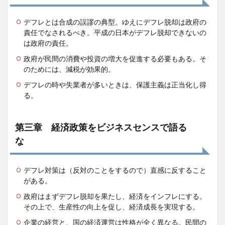
らない
理由で
デフレとは合成の誤謬の典型。ゆえにデフレ脱却は政府の
消費税
責任でなされるべき。平成の日本がデフレ脱却できないの
増税を
は政府の責任。
叫ぶ経
済学者
政府が民間の消費や投資の増大を促進する必要もある。そ
のためには、減税が効果的。
3.15
第十五
デフレの時や失業者が多いときは、保護主義は正当化し得
章 主
る。
流経済
学は、
宗教で
第三章 経済政策をビジネスセンスで語る
ある
な
4
本書
を勧
デフレ対策は（反対のことをするので）直感に反すること
める
理由
がある。
政府はまずデフレ脱却を果たし、経済をインフレにする。
その上で、生産性の向上を促し、経済成長を実現する。
企業の経営と、国の経済運営は性格が全く異なる。民間の