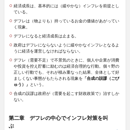
論を自
経済成長は、基本的には（緩やかな）インフレを前提とし
分で否
ている。
定した
経済学
デフレは（物よりも）持っているお金の価値があがってい
者
く現象。
3.12
デフレになると経済成長は止まる。
第十二
章 変
政府はデフレにならないように緩やかなインフレとなるよ
節を繰
うに経済を運営しなければならない。
り返す
経済学
デフレ（需要不足）で不景気のときに、個人や企業が消費
者
や投資を控え貯蓄に励むのは経済合理的な行動。個々野の
正しい行動でも、それが積み重なった結果、全体として好
3.13
ましくない事態がもたらされる現象を
「合成の誤謬（ごび
第十三
章 間
ゅう）」
という。
違いを
合成の誤謬は政府が（需要を起こす財政政策で）治すしか
直せな
ない。
い経済
学者
3.14
第二章 デフレの中心でインフレ対策を叫
第十四
ぶ
章 よ
く分か