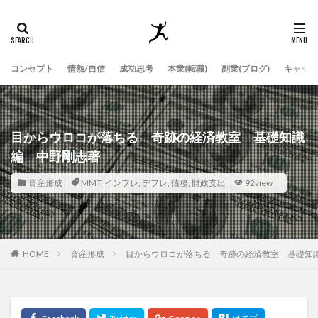
コンセプト
情熱/自信
成功思考
本業(転職)
副業(ブログ)
キャッチ
目からウロコが落ちる 奇跡の経済教室 基礎知識
編 中野剛志著
資産形成
MMT
,
インフレ
,
デフレ
,
債務
,
財政支出
92view
HOME
資産形成
目からウロコが落ちる 奇跡の経済教室 基礎知