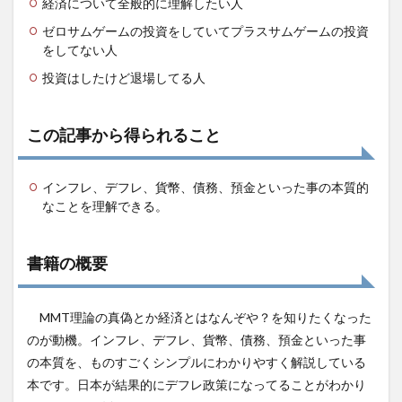
経済について全般的に理解したい人
由
ゼロサムゲームの投資をしていてプラスサムゲームの投資
3.2
をしてない人
第二
投資はしたけど退場してる人
章
デフ
レの
中心
この記事から得られること
でイ
ンフ
レ対
インフレ、デフレ、貨幣、債務、預金といった事の本質的
策を
なことを理解できる。
叫ぶ
3.3
第三
書籍の概要
章
経済
政策
MMT理論の真偽とか経済とはなんぞや？を知りたくなった
をビ
ジネ
のが動機。インフレ、デフレ、貨幣、債務、預金といった事
スセ
の本質を、ものすごくシンプルにわかりやすく解説している
ンス
で語
本です。日本が結果的にデフレ政策になってることがわかり
るな