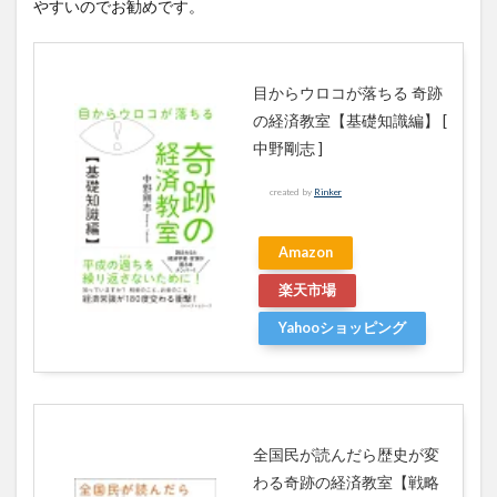
やすいのでお勧めです。
3.4
第四
章
目からウロコが落ちる 奇跡
仮想
通貨
の経済教室【基礎知識編】 [
とは
中野剛志 ]
何な
の
か？
created by
Rinker
3.5
第五
Amazon
章
お金
楽天市場
につ
Yahooショッピング
いて
正し
く理
解す
る
3.6
全国民が読んだら歴史が変
第六
わる奇跡の経済教室【戦略
章