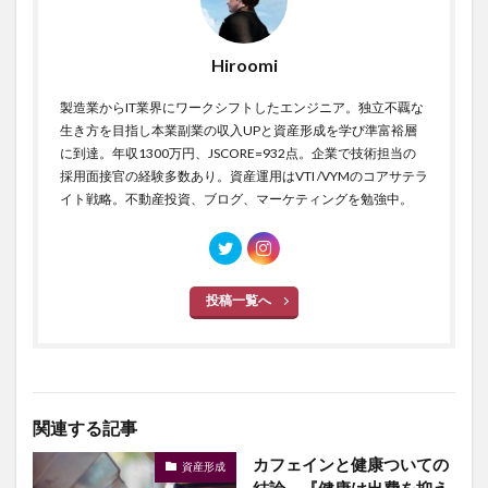
Hiroomi
製造業からIT業界にワークシフトしたエンジニア。独立不覊な
生き方を目指し本業副業の収入UPと資産形成を学び準富裕層
に到達。年収1300万円、JSCORE=932点。企業で技術担当の
採用面接官の経験多数あり。資産運用はVTI /VYMのコアサテラ
イト戦略。不動産投資、ブログ、マーケティングを勉強中。
投稿一覧へ
関連する記事
カフェインと健康ついての
資産形成
結論 『健康は出費を抑え