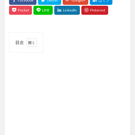
目次
1
この
記事
につ
いて
1.1
この
記事
の対
象読
者
1.2
この
記事