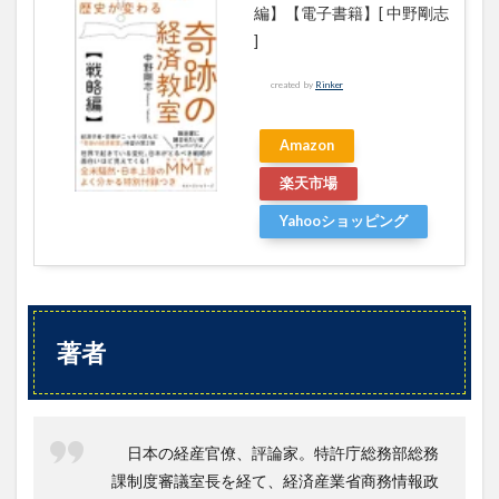
金融
編】【電子書籍】[ 中野剛志
と財
]
政を
めぐ
created by
Rinker
る勘
違い
3.7
Amazon
第七
楽天市場
章
税金
Yahooショッピング
は、
何の
ため
にあ
る？
3.8
著者
第八
章
日本
の財
政破
日本の経産官僚、評論家。特許庁総務部総務
綻シ
課制度審議室長を経て、経済産業省商務情報政
ナリ