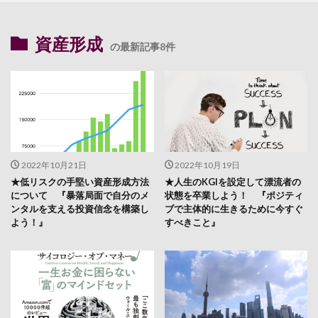
資産形成
の最新記事8件
2022年10月21日
2022年10月19日
★低リスクの手堅い資産形成方法
★人生のKGIを設定して漂流者の
について 『暴落局面で自分のメ
状態を卒業しよう！ 『ポジティ
ンタルを支える投資信念を構築し
ブで主体的に生きるために今すぐ
よう！』
すべきこと』