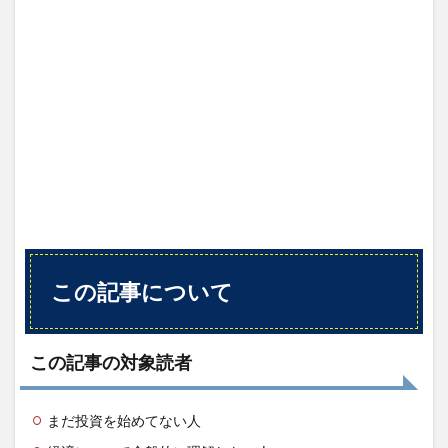
から
得ら
れる
こと
1.3
書籍
の概
要
2
著者
3
内容
3.1
この記事について
第一
章
日本
経済
この記事の対象読者
が誠
直し
なく
まだ投資を始めてない人
なっ
た理