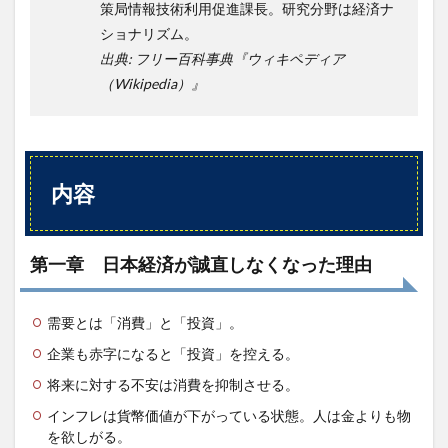
オ
策局情報技術利用促進課長。研究分野は経済ナ
ショナリズム。
3.9
出典: フリー百科事典『ウィキペディア
第九
章
（Wikipedia）』
日本
の財
政再
建シ
ナリ
オ
内容
3.10
第十
章 オ
第一章 日本経済が誠直しなくなった理由
オカミ
少年を
自称す
需要とは「消費」と「投資」。
る経済
学者
企業も赤字になると「投資」を控える。
3.11
将来に対する不安は消費を抑制させる。
第十一
インフレは貨幣価値が下がっている状態。人は金よりも物
章 自
分の理
を欲しがる。