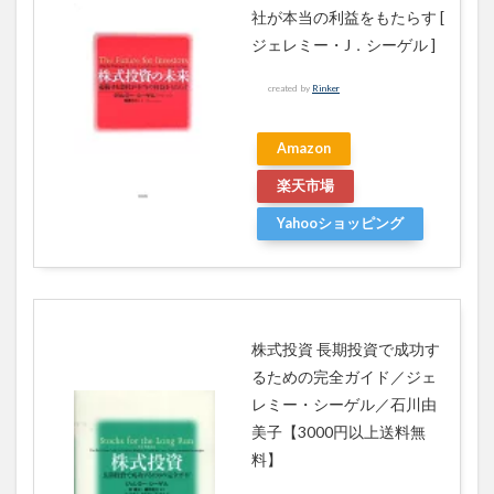
社が本当の利益をもたらす [
ジェレミー・J．シーゲル ]
created by
Rinker
Amazon
楽天市場
Yahooショッピング
株式投資 長期投資で成功す
るための完全ガイド／ジェ
レミー・シーゲル／石川由
美子【3000円以上送料無
料】