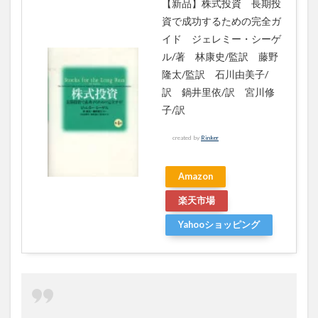
【新品】株式投資 長期投
資で成功するための完全ガ
イド ジェレミー・シーゲ
ル/著 林康史/監訳 藤野
隆太/監訳 石川由美子/
訳 鍋井里依/訳 宮川修
子/訳
created by
Rinker
Amazon
楽天市場
Yahooショッピング