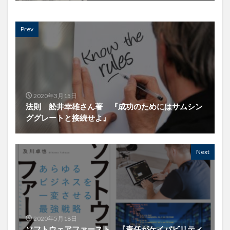
Prev
2020年3月15日
法則 舩井幸雄さん著 『成功のためにはサムシン
ググレートと接続せよ』
Next
2020年5月18日
ソフトウェアファースト 『責任がケイパビリティ