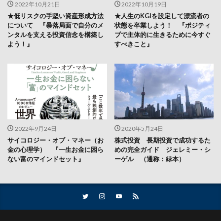
2022年10月21日
2022年10月19日
★低リスクの手堅い資産形成方法
★人生のKGIを設定して漂流者の
について 『暴落局面で自分のメ
状態を卒業しよう！ 『ポジティ
ンタルを支える投資信念を構築し
ブで主体的に生きるために今すぐ
よう！』
すべきこと』
2022年9月24日
2020年5月24日
サイコロジー・オブ・マネー（お
株式投資 長期投資で成功するた
金の心理学） 『一生お金に困ら
めの完全ガイド ジェレミー・シ
ない富のマインドセット』
ーゲル （通称：緑本）