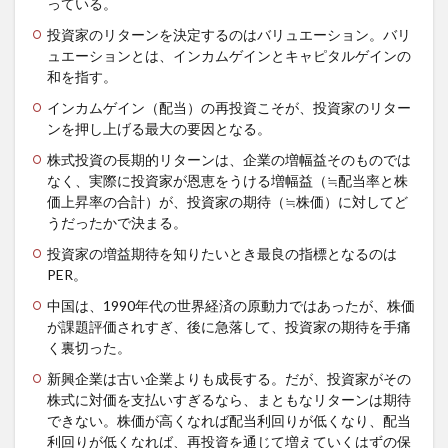
っている。
投資家のリターンを決定するのはバリュエーション。バリ
ュエーションとは、インカムゲインとキャピタルゲインの
和を指す。
インカムゲイン（配当）の再投資こそが、投資家のリター
ンを押し上げる最大の要因となる。
株式投資の長期的リターンは、企業の増幅益そのものでは
なく、実際に投資家が恩恵をうける増幅益（≒配当率と株
価上昇率の合計）が、投資家の期待（≒株価）に対してど
うだったかで決まる。
投資家の増益期待を知りたいとき最良の指標となるのは
PER。
中国は、1990年代の世界経済の原動力ではあったが、株価
が課題評価されすぎ、後に急落して、投資家の期待を手痛
く裏切った。
新興企業は古い企業よりも成長する。だが、投資家がその
株式に対価を支払いすぎるなら、まともなリターンは期待
できない。株価が高くなれば配当利回りが低くなり、配当
利回りが低くなれば、再投資を通じて増えていくはずの保