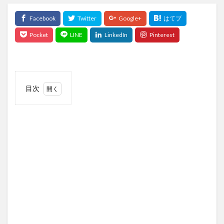
目次
1
この
記事
につ
いて
1.1
この
記事
の対
象読
者
1.2