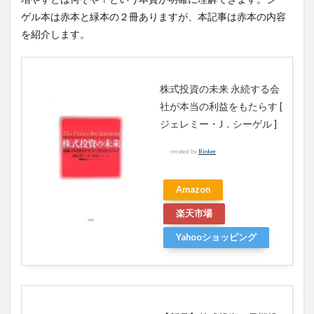
世界
ゲル本は赤本と緑本の２冊ありますが、本記事は赤本の内容
経済
を紹介します。
の力
学シ
フト
3.5
株式投資の未来 永続する会
第5
社が本当の利益をもたらす [
部
ポー
ジェレミー・J．シーゲル ]
トフ
ォリ
created by
Rinker
オ戦
略
Amazon
楽天市場
Yahooショッピング