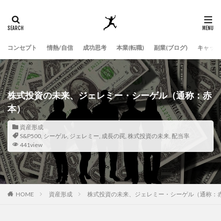
コンセプト
情熱/自信
成功思考
本業(転職)
副業(ブログ)
キャッチ
株式投資の未来、ジェレミー・シーゲル（通称：赤
本）
資産形成
S&P500
,
シーゲル
,
ジェレミー
,
成長の罠
,
株式投資の未来
,
配当率
441view
HOME
資産形成
株式投資の未来、ジェレミー・シーゲル（通称：