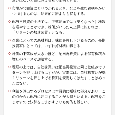
違いはないと目に見える形で証明できる。
市場が悲観論にとりつかれるとき、配当を生む銘柄をかい
つづけるものは、結果的に誰よりも得をする。
配当再投資の手法では、下落局面では（安くなった）株数
を増やすことができ、株価がいったん上昇に転じれば、
「リターンの加速装置」となる。
企業にとっての悪材料は、株価を押し下げるものの、長期
投資家にとっては、いずれ好材料に転じる。
株価の下落幅が大きいほど、配当再投資による保有株積み
増しのペースが加速する。
理屈の上では、自社株買いは配当再投資と同じ仕組みでリ
ターンを押し上げるはずだが、実際には、自社株買いが株
主リターンを押し上げる役割を安定してはたすことはめっ
たにない。
利益を算出するプロセスは本質的に曖昧な部分があり、こ
の点からも配当に注目することが大切といえる。配当をご
まかすのは決算をごまかすよりも何倍も難しい。