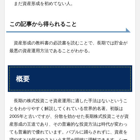
まだ資産形成を初めてない人。
3.2
第2
部
過大
この記事から得られること
評価
され
る成
資産形成の教科書の必読書を読むことで、長期では貯金が
長株
最悪の資産運用方法であることがわかる。
3.3
第3
部
株主
概要
価値
の源
泉
3.4
長期の株式投資こそ資産運用に適した手法はないというこ
第4
とをわかりやすく解説してくれている世界的名著。初版は
部
2005年と古いですが、分散を効かせた長期株式投資こそが資
高齢
化を
産形成の王道であり、その普遍的な投資方法は時代が変わっ
めぐ
ても普遍的で優れています。バブルに踊らされずに、資産を
る危
機と
増やすとは何ぞや？という本質が明確に理解できます。シー