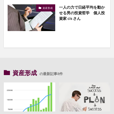
一人の力で日経平均を動か
資産形成
せる男の投資哲学 個人投
資家 cis さん
資産形成
の最新記事8件