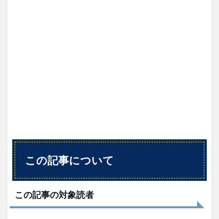
この
記事
から
得ら
れる
こと
2
概要
3
内容
（ダ
イジ
ェス
ト）
3.1
この記事について
第1
部
「成
長の
罠」
この記事の対象読者
を暴
く