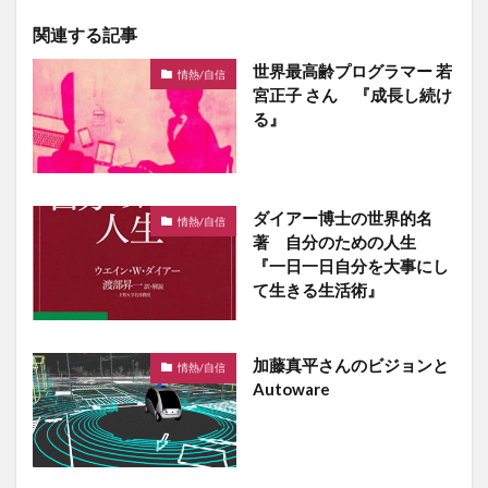
関連する記事
世界最高齢プログラマー 若
情熱/自信
宮正子 さん 『成長し続け
る』
ダイアー博士の世界的名
情熱/自信
著 自分のための人生
『一日一日自分を大事にし
て生きる生活術』
加藤真平さんのビジョンと
情熱/自信
Autoware