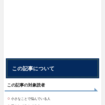
から
得ら
れる
こと
2
ブレ
ッ
ド・
ロバ
ーツ
さん
2.1
番組
URL
この記事について
2.2
番組
概要
この記事の対象読者
3
学ん
だこ
小さなことで悩んでいる人
と