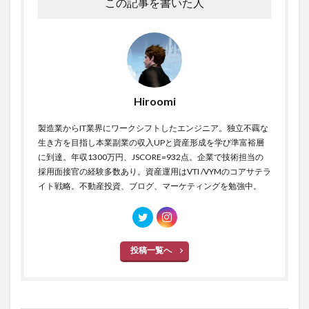
この記事を書いた人
Hiroomi
製造業からIT業界にワークシフトしたエンジニア。独立不覊な
生き方を目指し本業副業の収入UPと資産形成を学び準富裕層
に到達。年収1300万円、JSCORE=932点。企業で技術担当の
採用面接官の経験多数あり。資産運用はVTI /VYMのコアサテラ
イト戦略。不動産投資、ブログ、マーケティングを勉強中。
投稿一覧へ