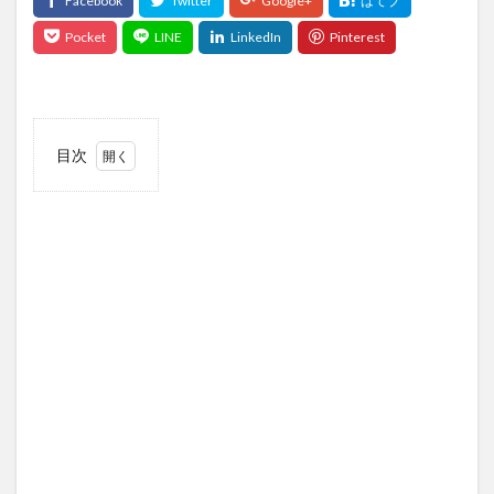
目次
1
この
記事
につ
いて
1.1
この
記事
の対
象読
者
1.2
この
記事