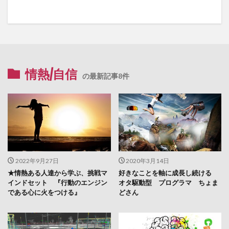
情熱/自信
の最新記事8件
2022年9月27日
2020年3月14日
★情熱ある人達から学ぶ、挑戦マ
好きなことを軸に成長し続ける
インドセット 『行動のエンジン
オタ駆動型 プログラマ ちょま
である心に火をつける』
どさん