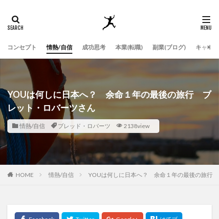
コンセプト
情熱/自信
成功思考
本業(転職)
副業(ブログ)
キャッチ
YOUは何しに日本へ？ 余命１年の最後の旅行 ブ
レット・ロバーツさん
情熱/自信
ブレッド・ロバーツ
2138view
HOME
情熱/自信
YOUは何しに日本へ？ 余命１年の最後の旅行