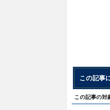
に
つ
い
て
1.1
この
記事
の対
象読
者
1.2
この
記事
この記事
から
得ら
れる
こと
この記事の対
2
コロ