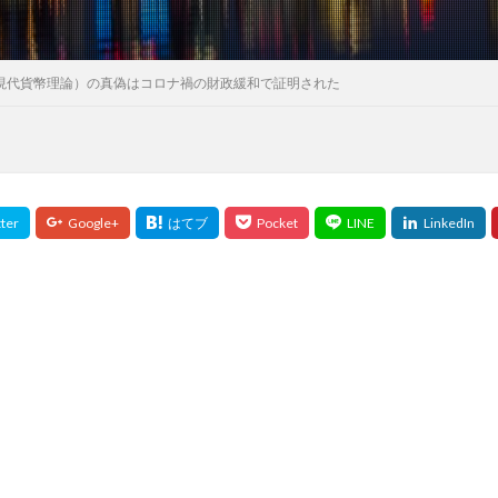
heory、現代貨幣理論）の真偽はコロナ禍の財政緩和で証明された