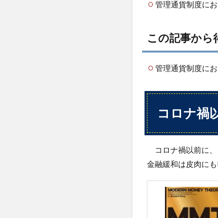
管理通貨制度にお
ナ禍
以前
に議
この記事から
論さ
れて
いた
管理通貨制度に
MMT
理論
の真
偽
コロナ禍
3
お
金
の
コロナ禍以前に、よ
総
金融緩和は皮肉にも
量
と
制
度
3.1