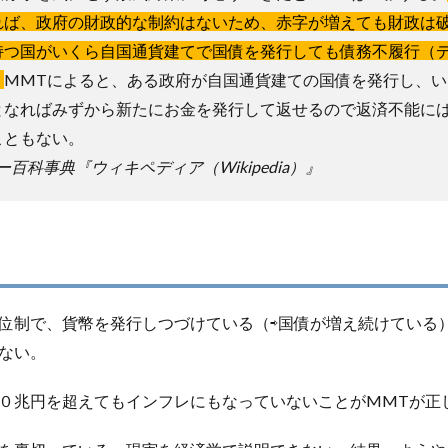
れば、政府の財政的な制約はないため、赤字が増えても財政は
持つ国がいくら自国通貨建てで国債を発行しても債務不履行（
。
MMTによると、ある政府が自国通貨建ての国債を発行し、い
となればみずから新たにお金を発行して返せるので返済不能に
こともない。
リー百科事典『ウィキペディア（Wikipedia）』
位制で、貨幣を発行しつづけている（⇨国債が増え続けている
ない。
０兆円を超えてもインフレにもなっていないことがMMTが正