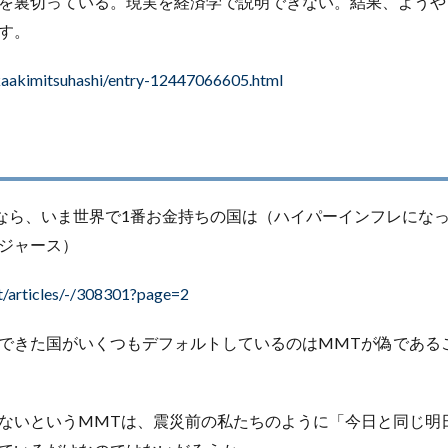
を裏切っている。現実を経済学で説明できない。結果、ようや
す。
akaakimitsuhashi/entry-12447066605.html
なら、いま世界で1番お金持ちの国は（ハイパーインフレにな
ジャース）
et/articles/-/308301?page=2
できた国がいくつもデフォルトしているのはMMTが偽である
ないというMMTは、震災前の私たちのように「今日と同じ明