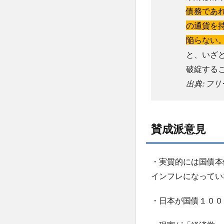
シ
債務であ
ョ
の通貨を
ン
陥らない
と、いざ
破綻する
出典: フ
賛成派意見
・実質的には国債本
インフレになってい
・日本が国債１００