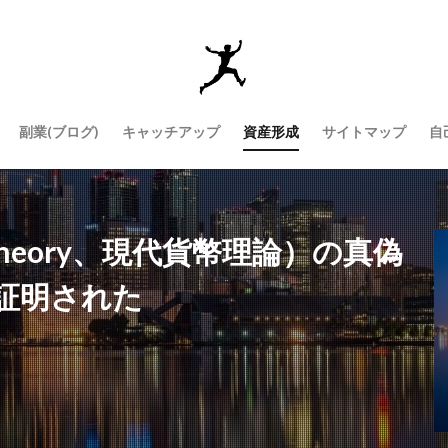
副業(ブログ)
キャッチアップ
資産形成
サイトマップ
自
y Theory、現代貨幣理論）の真偽
証明された