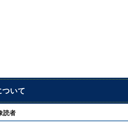
について
象読者