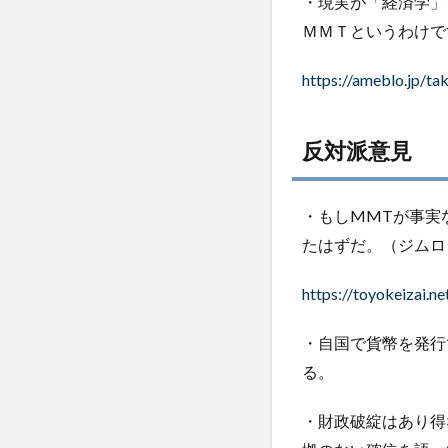
・現実が「経済学」
ＭＭＴというわけで
https://ameblo.jp/t
反対派意見
・もしMMTが事実
たはずだ。（ジムロ
https://toyokeizai.n
・自国で貨幣を発行
る。
・財政破綻はあり得