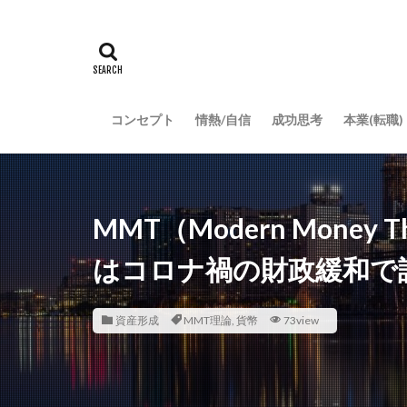
コンセプト
情熱/自信
成功思考
本業(転職)
MMT（Modern Mone
はコロナ禍の財政緩和で
資産形成
MMT理論
,
貨幣
73view