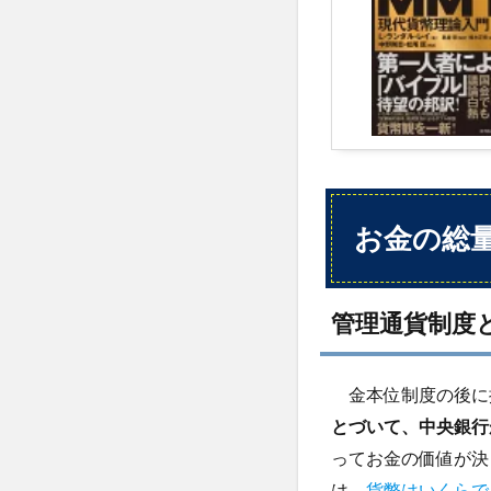
管理
通貨
制度
と
は？
3.2
金本
位制
度と
お金の総
は？
4
MMT
管理通貨制度
と
は？
金本位制度の後に
4.1
賛成
とづいて、中央銀行
派意
ってお金の価値が決
見
は、
貨幣はいくらで