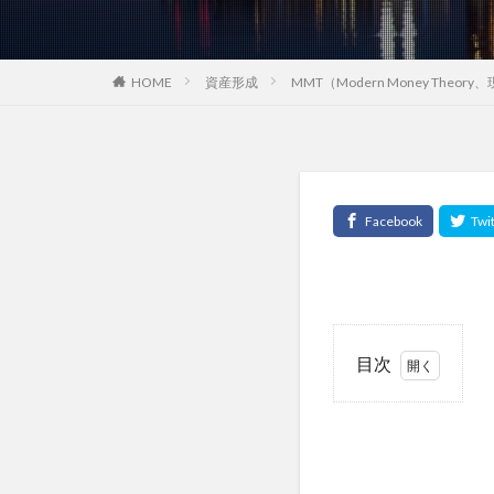
HOME
資産形成
MMT（Modern Money T
目次
1
こ
の
記
事