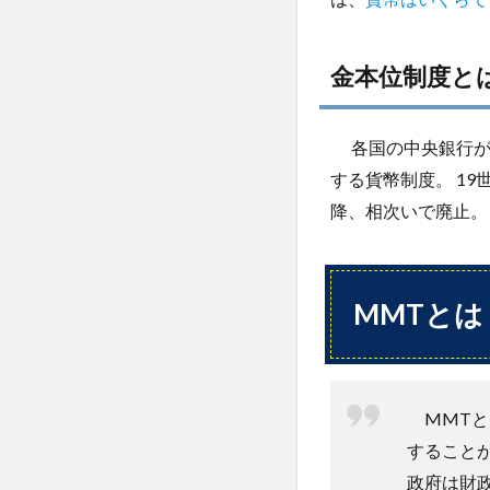
4.2
反対
派意
金本位制度と
見
4.3
各国の中央銀行が
コロ
ナ禍
する貨幣制度。 1
での
降、相次いで廃止。
MMT
実験
5
ま
MMTとは
と
め
と
今
MMTと
後
の
すること
ア
政府は財
ク