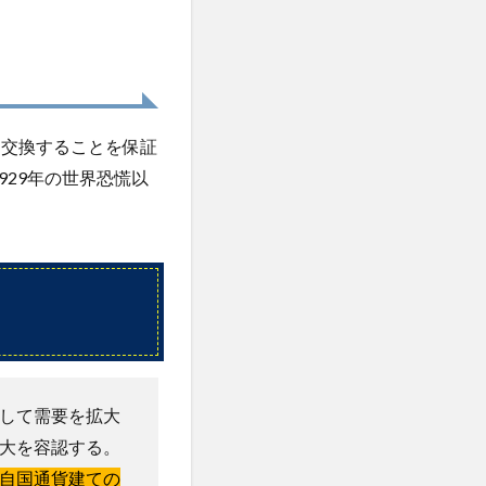
交換することを保証
929年の世界恐慌以
して需要を拡大
大を容認する。
自国通貨建ての