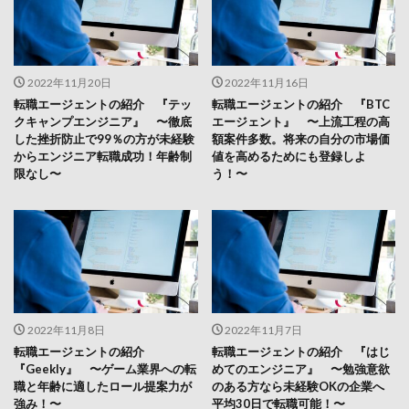
2022年11月20日
2022年11月16日
転職エージェントの紹介 『テッ
転職エージェントの紹介 『BTC
クキャンプエンジニア』 〜徹底
エージェント』 〜上流工程の高
した挫折防止で99％の方が未経験
額案件多数。将来の自分の市場価
からエンジニア転職成功！年齢制
値を高めるためにも登録しよ
限なし〜
う！〜
2022年11月8日
2022年11月7日
転職エージェントの紹介
転職エージェントの紹介 『はじ
『Geekly』 〜ゲーム業界への転
めてのエンジニア』 〜勉強意欲
職と年齢に適したロール提案力が
のある方なら未経験OKの企業へ
強み！〜
平均30日で転職可能！〜