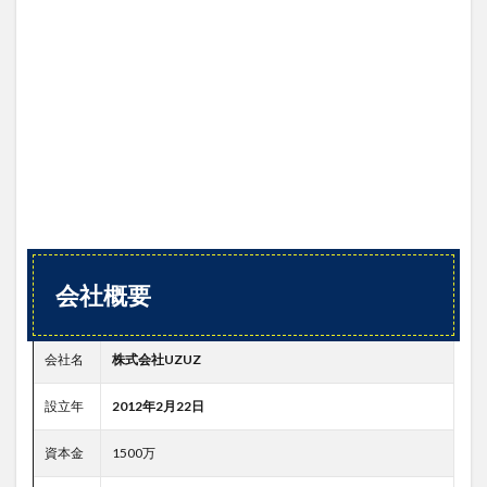
UZUZ
の評
判
（口
コ
ミ）
3.1
良い
評判
3.2
悪い
評判
会社概要
4
UZUZ
のま
会社名
株式会社UZUZ
とめ
5
設立年
2012年2月22日
内定
のた
資本金
1500万
めに