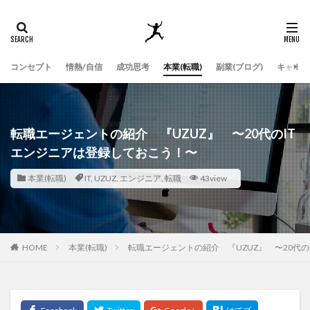
コンセプト
情熱/自信
成功思考
本業(転職)
副業(ブログ)
キャッチ
転職エージェントの紹介 『UZUZ』 〜20代のIT
エンジニアは登録しておこう！〜
本業(転職)
IT
,
UZUZ
,
エンジニア
,
転職
43view
HOME
本業(転職)
転職エージェントの紹介 『UZUZ』 〜20代