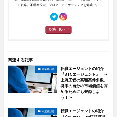
イト戦略。不動産投資、ブログ、マーケティングを勉強中。
投稿一覧へ
関連する記事
転職エージェントの紹介
本業(転職)
『BTCエージェント』 〜
上流工程の高額案件多数。
将来の自分の市場価値を高
めるためにも登録しよ
う！〜
転職エージェントの紹介
本業(転職)
『Kaguya』 〜IT領域以