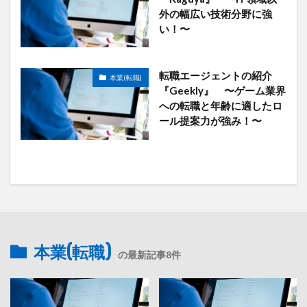
外の幅広い技術分野に強
い！〜
転職エージェントの紹介
本業(転職)
『Geekly』 〜ゲーム業界
への転職と年齢に適したロ
ール提案力が強み！〜
本業(転職)
の最新記事8件