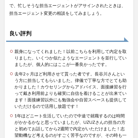
で、忙しそうな担当エージェントがアサインされたときは、
担当エージェント変更の相談をしてみましょう。
良い評判
親身になってくれました！以前こちらを利用して内定を取
りました。いくつか似たようなエージェントを並行してい
ましたが、個人的にはここが一番良かったです。
去年2ヶ月ほど利用させて貰った者です。長谷川さんとい
う方に担当してもらいました。律儀で丁寧な方でとても助
かりました！カウセリングからアドバイス、面接練習を行
って戴き利用前よりも確実に自信を着けることが出来てい
ます！面接練習以外にも勉強会や自習スペースも提供して
いただけるので活用し放題です！
1年ほどニート生活していたので中途で就職するのは時間
がかかるかなと思っていましたが、UZUZさんの担当の方
と初めてお話してから2週間で内定がいただけました！志
望動機など考えるのがすごく苦手なのですが、その時も一