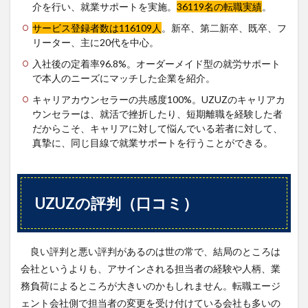
介を行い、就業サポートを実施。
36119名の転職実績
。
サービス登録者数は116109人
。新卒、第二新卒、既卒、フ
リーター、主に20代を中心。
入社後の定着率96.8%。オーダーメイド型の就労サポート
で本人のニーズにマッチした企業を紹介。
キャリアカウンセラーの共感度100%。UZUZのキャリアカ
ウンセラーは、就活で挫折したり、短期離職を経験した者
だからこそ、キャリアに対して悩んでいる若者に対して、
真摯に、同じ目線で就業サポートを行うことができる。
UZUZの評判（口コミ）
良い評判と悪い評判があるのは世の常で、結局のところは
会社というよりも、アサインされる担当者の経験や人柄、業
務負荷によるところが大きいのかもしれません。転職エージ
ェント会社側で担当者の変更を受け付けている会社も多いの