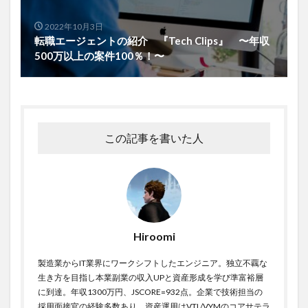
2022年10月3日
転職エージェントの紹介 『Tech Clips』 〜年収
500万以上の案件100％！〜
この記事を書いた人
Hiroomi
製造業からIT業界にワークシフトしたエンジニア。独立不覊な
生き方を目指し本業副業の収入UPと資産形成を学び準富裕層
に到達。年収1300万円、JSCORE=932点。企業で技術担当の
採用面接官の経験多数あり。資産運用はVTI /VYMのコアサテラ