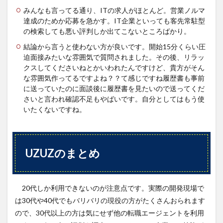
みんなも言ってる通り、ITの求人がほとんど。営業ノルマ
達成のためか応募を急かす。IT企業といっても客先常駐型
の検索しても悪い評判しか出てこないところばかり。
結論から言うと使わない方が良いです。開始15分くらい圧
迫面接みたいな雰囲気で質問されました。その後、リラッ
クスしてくださいねとかいわれたんですけど、貴方がそん
な雰囲気作ってるですよね？？て感じですね履歴書も事前
に送っていたのに面談後に履歴書を見たいので送ってくだ
さいと言われ確認不足もやばいです。自分としてはもう使
いたくないですね。
UZUZのまとめ
20代しか利用できないのが注意点です。実際の開発現場で
は30代や40代でもバリバリの現役の方がたくさんおられます
ので、30代以上の方は気にせず他の転職エージェントを利用