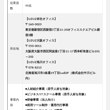
従業員
90名
数
【UZUZ本社オフィス】
〒160-0023
東京都新宿区西新宿3丁目11-20オフィススクエアビル新
宿3階
【UZUZ大阪オフィス】
〒550-0011
所在地
大阪府大阪市西区阿波座1丁目11-17 西本町有楽ビル201
～202
【UZUZ旭川オフィス】
〒078-8213
北海道旭川市3条通19丁目Ludi3F（株式会社中川ビル
内）
■人材紹介事業（若手人材を対象）
■ビジネス/ITスクール事業（若手人材を対象）
事業内
■研修事業（法人向け）
容
■採用ツール制作・運用代行事業