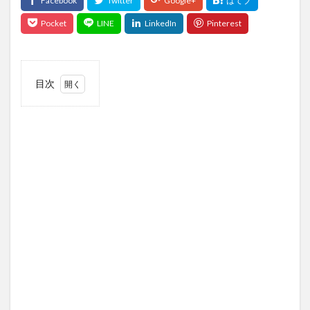
目次
1
会社
概要
1.1
企業
ビジ
ョン
2
UZUZ
転職
サー
ビス
の内
容
3