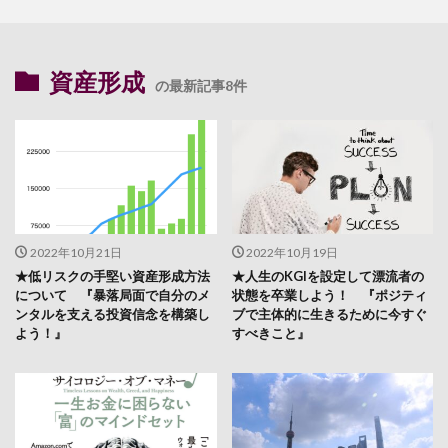
資産形成
の最新記事8件
2022年10月21日
2022年10月19日
★低リスクの手堅い資産形成方法
★人生のKGIを設定して漂流者の
について 『暴落局面で自分のメ
状態を卒業しよう！ 『ポジティ
ンタルを支える投資信念を構築し
ブで主体的に生きるために今すぐ
よう！』
すべきこと』