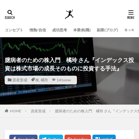
コンセプト
情熱/自信
成功思考
本業(転職)
副業(ブログ)
キャッチ
臆病者のための株入門 橘玲 さん『インデックス投
資は株式市場の成長そのものに投資する手法』
資産形成
株
,
橘玲
141view
HOME
資産形成
臆病者のための株入門 橘玲 さん『インデックス