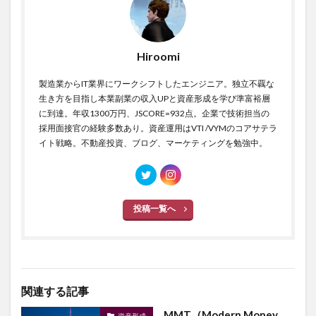
Hiroomi
製造業からIT業界にワークシフトしたエンジニア。独立不覊な
生き方を目指し本業副業の収入UPと資産形成を学び準富裕層
に到達。年収1300万円、JSCORE=932点。企業で技術担当の
採用面接官の経験多数あり。資産運用はVTI /VYMのコアサテラ
イト戦略。不動産投資、ブログ、マーケティングを勉強中。
投稿一覧へ
関連する記事
MMT（Modern Money