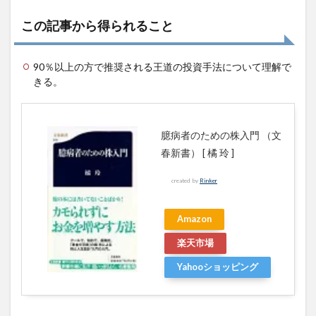
クシ
この記事から得られること
ョン
90％以上の方で推奨される王道の投資手法について理解で
きる。
臆病者のための株入門 （文
春新書） [ 橘 玲 ]
created by
Rinker
Amazon
楽天市場
Yahooショッピング