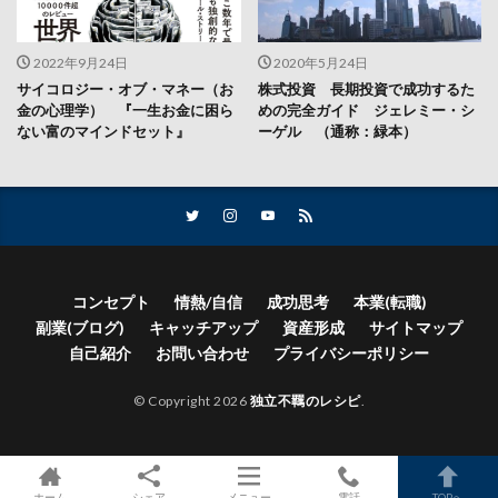
2022年9月24日
2020年5月24日
サイコロジー・オブ・マネー（お
株式投資 長期投資で成功するた
金の心理学） 『一生お金に困ら
めの完全ガイド ジェレミー・シ
ない富のマインドセット』
ーゲル （通称：緑本）
コンセプト
情熱/自信
成功思考
本業(転職)
副業(ブログ)
キャッチアップ
資産形成
サイトマップ
自己紹介
お問い合わせ
プライバシーポリシー
© Copyright 2026
独立不羈のレシピ
.
ホーム
シェア
メニュー
電話
TOPへ