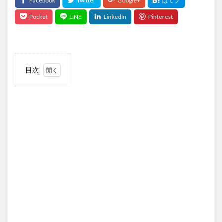
目次
1
この
記事
につ
いて
1.1
この
記事
の対
象読
者
1.2
この
記事