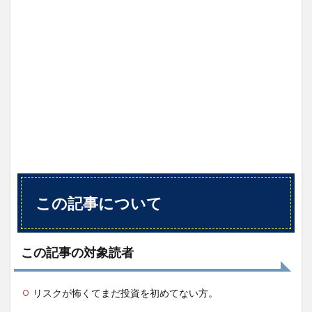
から
得ら
れる
こと
2
著者
2.1
公式
BLOG
3
書籍
の内
容
（ダ
この記事について
イジ
ェス
ト）
この記事の対象読者
4
まと
めと
リスクが怖くてまだ投資を初めてない方。
今後
のア