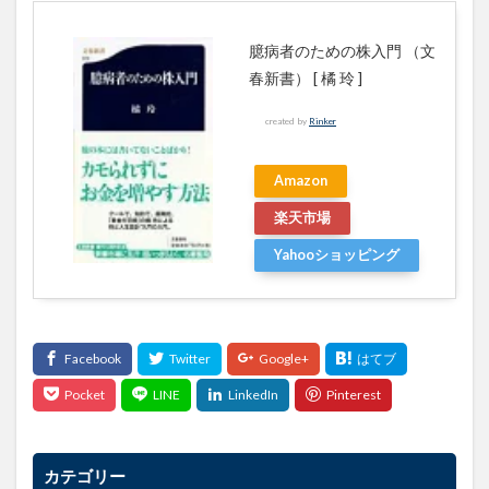
臆病者のための株入門 （文
春新書） [ 橘 玲 ]
created by
Rinker
Amazon
楽天市場
Yahooショッピング
カテゴリー