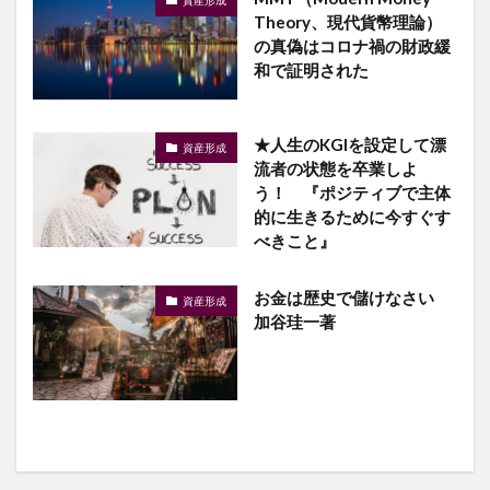
資産形成
Theory、現代貨幣理論）
の真偽はコロナ禍の財政緩
和で証明された
★人生のKGIを設定して漂
資産形成
流者の状態を卒業しよ
う！ 『ポジティブで主体
的に生きるために今すぐす
べきこと』
お金は歴史で儲けなさい
資産形成
加谷珪一著