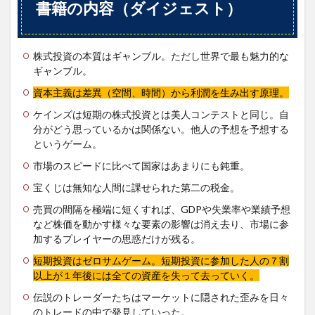
書籍の内容（ダイジェスト）
株式投資の本質はギャンブル。ただし世界で最も魅力的な
ギャンブル。
資本主義は差異（空間、時間）から利潤を生み出す原理。
ケインズは短期の株式投資とは美人コンテストと同じ。自
分がどう思っているかは関係ない。他人の予想を予想する
というゲーム。
市場のスピードに比べて国家はあまりにも鈍重。
宝くじは無知な人間に課せられた第二の税金。
売買の間隔を極端に短くすれば、GDPや失業率や業績予想
など株価を動かす様々な要素の影響は消え去り、市場に参
加するプレイヤーの思惑だけが残る。
短期投資はゼロサムゲーム。短期投資に参加した人の７割
以上が１年後には全ての資産を失って去っていく。
伝説のトレーダーたちはマーケットに隠された歪みを日々
のトレードの中で発見していった。