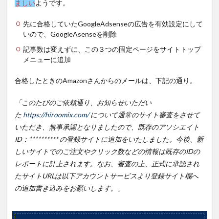
ましい
ようです。
先に合格していたGoogleAdsenseの広告を有効設定にして
いので、GoogleAsenseを削除
記事数は変えずに、この３つの固定ページをサイトトップ
メニューに追加
合格したときのAmazonさんからのメールは、下記の通り。
「このたびのご依頼通り、お知らせいただい
た
https://hiroomix.com/
について通常のサイト審査をさせて
いただき、無事承認となりましたので、既存のアソシエイト
ID：********** の登録サイトに追加をいたしました。今後、新
しいサイトでのご注文やクリック数などの情報は既存のIDの
レポートに計上されます。なお、審査の上、正式に承認され
たサイトURLは以下アカウントサービスより登録サイト欄へ
の追加書き込みをお願いします。
」