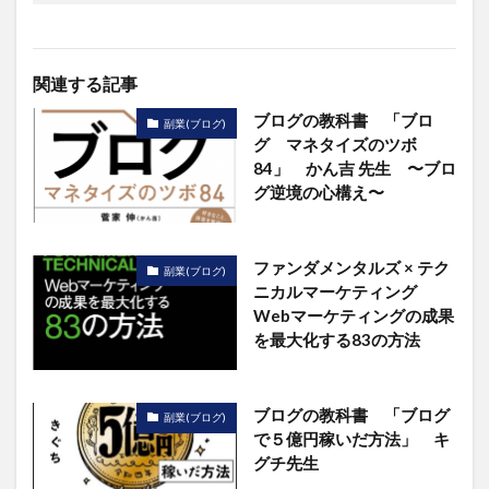
関連する記事
ブログの教科書 「ブロ
副業(ブログ)
グ マネタイズのツボ
84」 かん吉 先生 〜ブロ
グ逆境の心構え〜
ファンダメンタルズ × テク
副業(ブログ)
ニカルマーケティング
Webマーケティングの成果
を最大化する83の方法
ブログの教科書 「ブログ
副業(ブログ)
で５億円稼いだ方法」 キ
グチ先生