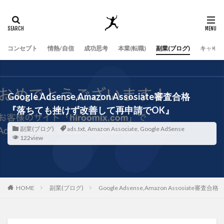
コンセプト
情熱/自信
成功思考
本業(転職)
副業(ブログ)
キャッチ
Google Adsense,Amazon Assosiate審査合格
『落ちても挫けず改善して再申請でOK』
副業(ブログ)
ads.txt
,
Amazon Associate
,
Google AdSense
122view
HOME
副業(ブログ)
Google Adsense,Amazon Assosia