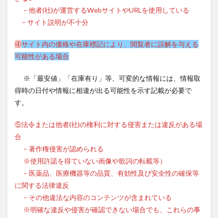
– 他者(社)が運営するWebサイトやURLを使用している
– サイト説明が不十分
④
サイト内の価格や在庫標記により、閲覧者に誤解を与える
可能性がある場合
※「最安値」「在庫有り」等、可変的な情報には、情報取
得時の日付や情報に相違が出る可能性を示す記載が必要で
す。
⑤法令または他者(社)の権利に対する侵害または違反がある場
合
– 著作権侵害が認められる
※使用許諾を得ていない画像や歌詞の転載等）
– 医薬品、医療機器等の品質、有効性及び安全性の確保等
に関する法律違反
– その他違法な内容のコンテンツが含まれている
※明確な違反や侵害が確認できない場合でも、これらの事