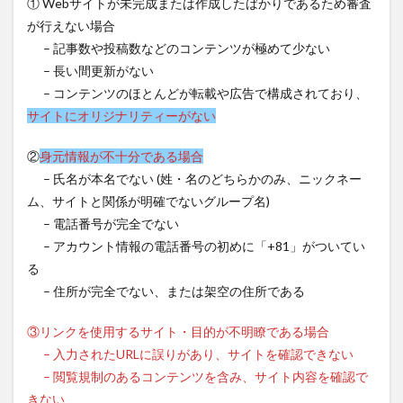
① Webサイトが未完成または作成したばかりであるため審査
が行えない場合
– 記事数や投稿数などのコンテンツが極めて少ない
– 長い間更新がない
– コンテンツのほとんどが転載や広告で構成されており、
サイトにオリジナリティーがない
②
身元情報が不十分である場合
– 氏名が本名でない (姓・名のどちらかのみ、ニックネー
ム、サイトと関係が明確でないグループ名)
– 電話番号が完全でない
– アカウント情報の電話番号の初めに「+81」がついてい
る
– 住所が完全でない、または架空の住所である
③リンクを使用するサイト・目的が不明瞭である場合
– 入力されたURLに誤りがあり、サイトを確認できない
– 閲覧規制のあるコンテンツを含み、サイト内容を確認で
きない