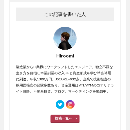
この記事を書いた人
Hiroomi
製造業からIT業界にワークシフトしたエンジニア。独立不覊な
生き方を目指し本業副業の収入UPと資産形成を学び準富裕層
に到達。年収1300万円、JSCORE=932点。企業で技術担当の
採用面接官の経験多数あり。資産運用はVTI /VYMのコアサテラ
イト戦略。不動産投資、ブログ、マーケティングを勉強中。
投稿一覧へ