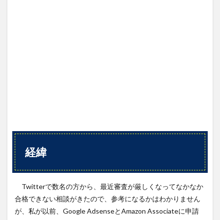
Amazon
Associate
3.1
１回
目申
請
3.2
２回
目申
請
3.3
３回
目申
請
経緯
4
まと
め
Twitterで数名の方から、最近審査が厳しくなってなかなか
5
合格できない相談がきたので、参考になるかはわかりません
推奨設
定：
が、私が以前、Google AdsenseとAmazon Associateに申請
ads.txt