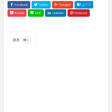
目次
1
経緯
1.1
無料
ブログか独
自ドメイン
の
WordPress
か？
2
Google
Adsense
3