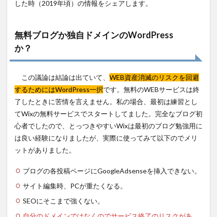
した時（2019年頃）の情報をシェアします。
で認定
販売者
を宣言
無料ブログか独自ドメインのWordPress
5.1
か？
ads.txt
とは？
5.2
この議論は結論は出ていて、
WEB資産消滅のリスクを回避
ads.txt
するためにはWordPress一択
です。無料のWEBサービスは終
の作り
方
了したときに苦情を言えません。私の場合、最初は練習とし
てWixの無料サービスでスタートしてました。完全なブログ初
5.3
ads.txt
心者でしたので、とっつきやすいWixは最初のブログ勉強用に
の配置
は良い経験になりましたが、実際に使ってみて以下のでメリ
場所
ットがありました。
ブログの各投稿ページにGoogleAdsenseを挿入できない。
サイト編集時、PCが重たくなる。
SEOにそこまで強くない。
自分のドメインではなくのでサービス終了のリスクがあ