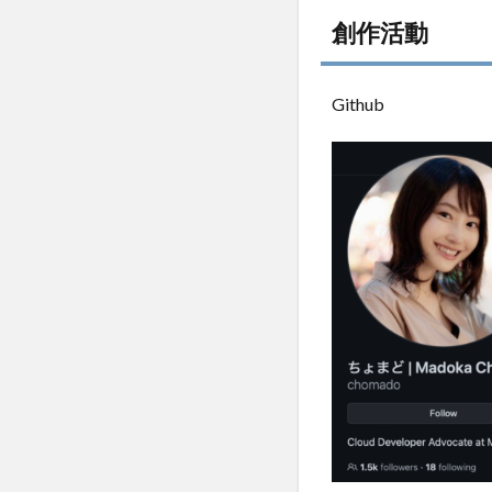
5
創作活動
ち
ょ
ま
Github
ど
さ
ん
の
生
き
方
か
ら
の
学
び