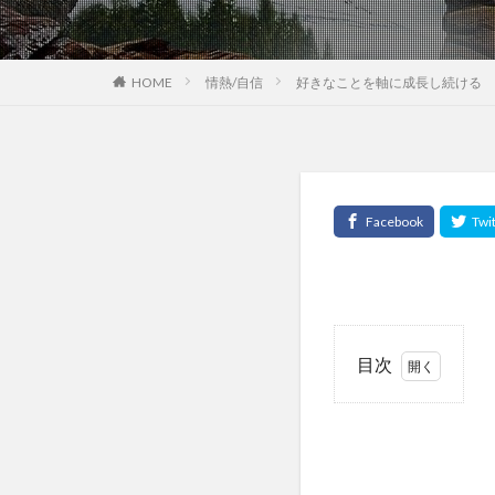
HOME
情熱/自信
好きなことを軸に成長し続ける 
目次
1
こ
の
記
事