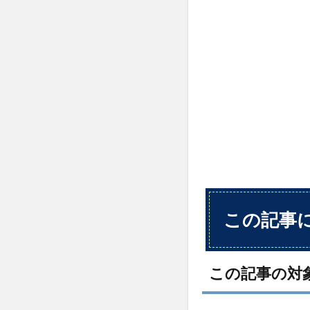
に
つ
い
て
1.1
この
記事
の対
象読
者
1.2
この
記事
この記事
から
得ら
れる
こと
この記事の対
2
ちょ