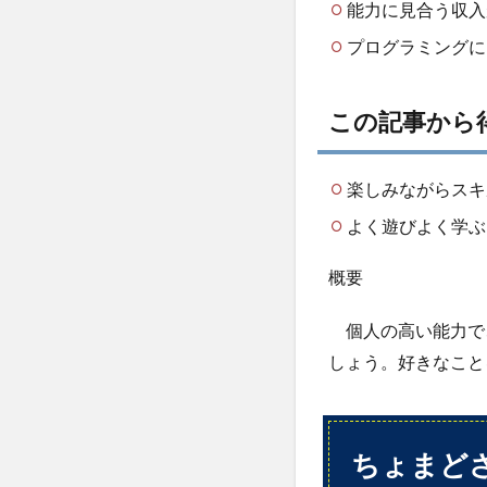
能力に見合う収入
まど
さ
プログラミングに
ん、
どん
な
この記事から
方？
2.1
楽しみながらスキ
経歴
よく遊びよく学ぶ
2.2
スキ
概要
ル
2.3
個人の高い能力で
SNS
しょう。好きなこと
2.3.1
Twitter:choma
2.3.2
ちょまど
ホーム