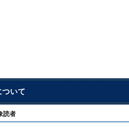
について
象読者