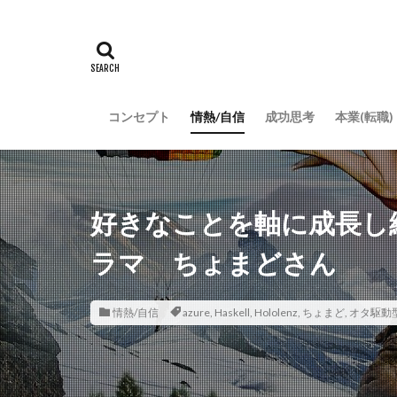
コンセプト
情熱/自信
成功思考
本業(転職)
好きなことを軸に成長し
ラマ ちょまどさん
情熱/自信
azure
,
Haskell
,
Hololenz
,
ちょまど
,
オタ駆動