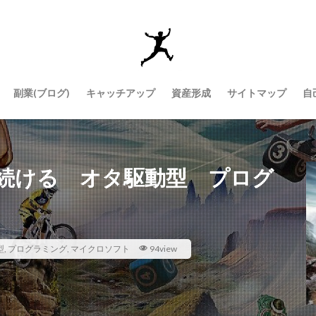
副業(ブログ)
キャッチアップ
資産形成
サイトマップ
自
続ける オタ駆動型 プログ
型
,
プログラミング
,
マイクロソフト
94view