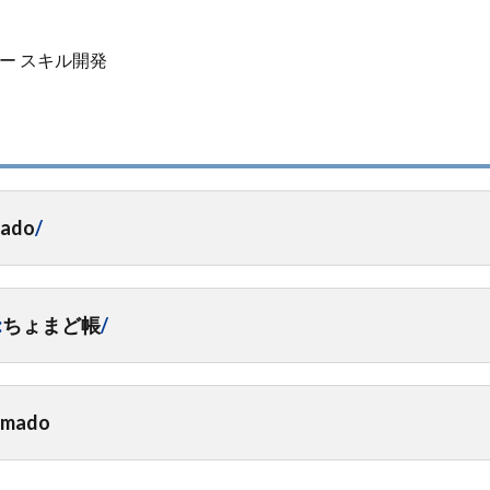
ー スキル開発
ado
/
:
ちょまど帳
/
omado