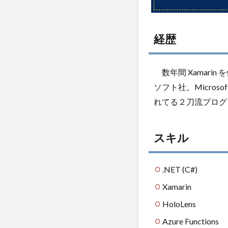
ページ:
ちょま
ど帳/
経歴
2.3.3
Youtube:
Chomado
数年間 Xamarin
2.4
ソフト社。Micro
創作
れてる２刀流プログ
活動
2.4.1
書籍
スキル
2.4.2
漫画
.NET (C#)
（走れ
コード
Xamarin
学園）
HoloLens
2.5
Azure Functions
紹介