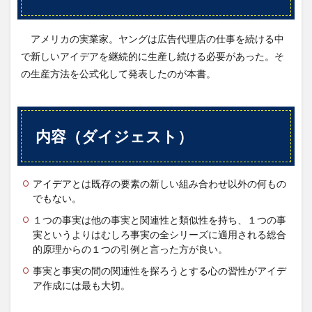
5.1
頭に
アメリカの実業家。ヤングは広告代理店の仕事を続ける中
詰め
で新しいアイデアを継続的に生産し続ける必要があった。そ
込む
の生産方法を公式化して発表したのが本書。
情報
5.1.1
成功思
考
内容（ダイジェスト）
アイデアとは既存の要素の新しい組み合わせ以外の何もの
でもない。
１つの事実は他の事実と関連性と類似性を持ち、１つの事
実というよりはむしろ事実の全シリーズに適用される総合
的原理からの１つの引例と言った方が良い。
事実と事実の間の関連性を探ろうとする心の習性がアイデ
ア作成には最も大切。