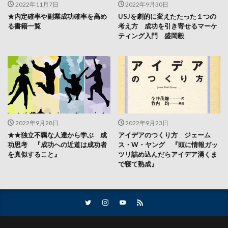
2022年11月7日
2022年9月30日
★内定確率や副業成功確率を高め
USJを劇的に変えたたった１つの
る書籍一覧
考え方 成功を引き寄せるマーケ
ティング入門 盛岡毅
2022年9月28日
2022年9月23日
★★独立不覊な人達から学ぶ 成
アイデアのつくり方 ジェーム
功思考 『成功への近道は成功者
ス・W・ヤング 『頭に情報ガッ
を真似すること』
ツリ詰め込んだらアイデア湧くま
で寝て熟成』