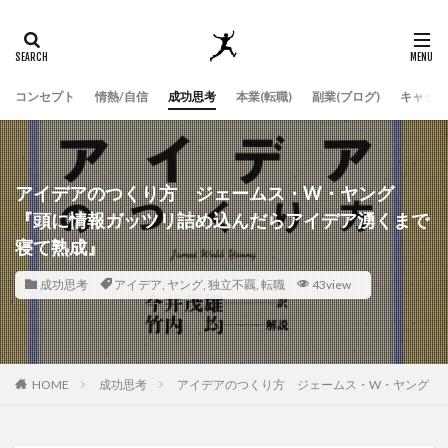
コンセプト
情熱/自信
成功思考
本業(転職)
副業(ブログ)
キャッチ
アイデアのつくり方 ジェームス・W・ヤング
『頭に情報ガッツリ詰め込んだらアイデア湧くまで
寝て熟成』
成功思考
アイデア
,
ヤング
,
独立不覊
,
転職
43view
HOME
成功思考
アイデアのつくり方 ジェームス・W・ヤング 