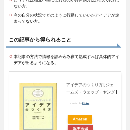
の具
ない方。
体的
ステ
今の自分の状況でどのように行動していいかアイデアが定
ップ
まってない方。
4.1.1
第１段
階 情
この記事から得られること
報収集
4.1.2
本記事の方法で情報を詰め込み寝て熟成すれば具体的アイ
第２段
デアが出るようになる。
階 情
報の咀
嚼（情
報の組
み合わ
アイデアのつくり方 [ ジェ
せ）
ームズ・ウェッブ・ヤング ]
4.1.3
created by
Rinker
第３段
階 寝
る
Amazon
4.1.4
楽天市場