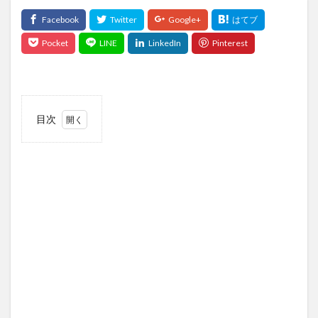
目次
1
この
記事
につ
いて
1.1
この
記事
の対
象読
者
1.2
この