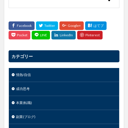
カテゴリー
情熱/自信
成功思考
本業(転職)
副業(ブログ)