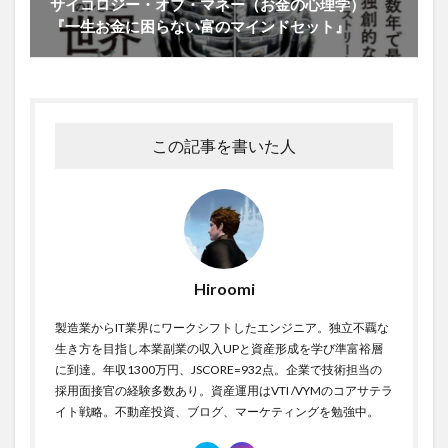
サイコロジー・オブ・マネー（お金の心理学）
『一生お金に困らない富のマインドセット』
この記事を書いた人
Hiroomi
製造業からIT業界にワークシフトしたエンジニア。独立不覊な
生き方を目指し本業副業の収入UPと資産形成を学び準富裕層
に到達。年収1300万円、JSCORE=932点。企業で技術担当の
採用面接官の経験多数あり。資産運用はVTI /VYMのコアサテラ
イト戦略。不動産投資、ブログ、マーケティングを勉強中。