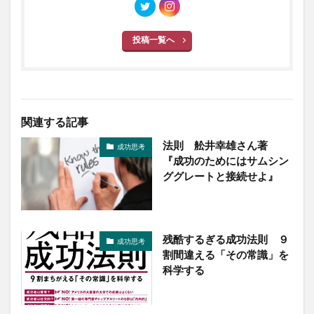
投稿一覧へ
関連する記事
法則 舩井幸雄さん著
成功思考
『成功のためにはサムシン
ググレートと接続せよ』
残酷するぎる成功法則 ９
成功思考
割間違える「その常識」を
科学する