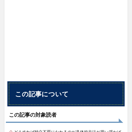
記事
から
得ら
れる
こと
2
概要
3
著者
につ
いて
4
内容
（ダ
イジ
この記事について
ェス
ト）
4.1
この記事の対象読者
アイ
デア
作成
どうすれば独立不覊になれるのが具体的方法が思い浮かば