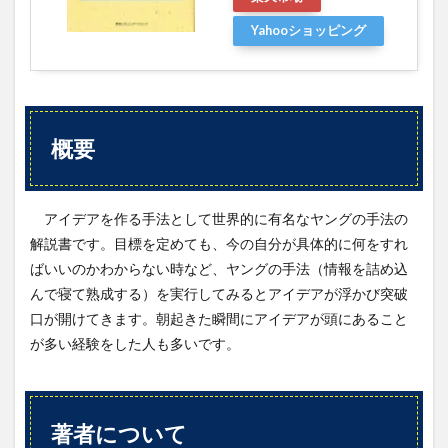
第４段
階 ア
Yahooショッピング
イデア
発想の
瞬間
（寝起
きに多
い）
概要
4.1.5
第５段
階 ア
イデア
アイデアを作る手法として世界的に有名なヤングの手法の
のチェ
解説書です。目標を定めても、今の自分が具体的に何をすれ
ック
ばいいのかわからない時など、ヤングの手法（情報を詰め込
5
んで寝て熟成する）を実行してみるとアイデアが浮かび突破
まと
口が開けてきます。朝起きた瞬間にアイデアが頭にあること
めと
独立
が多い経験をした人も多いです。
不覊
に向
けた
アク
著者について
ショ
ン