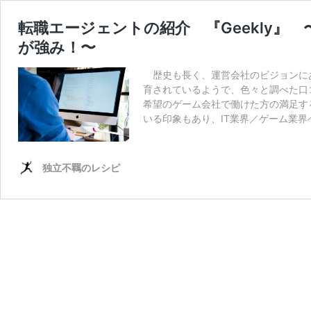
転職エージェントの紹介 『Geekly』
が強み！〜
歴史も長く、運営会社のビジョンにあ
育されているようで、色々と調べた口
希望のゲーム会社で働けた方の満足す
いる印象もあり、IT業界／ゲーム業
独立不羈のレシピ